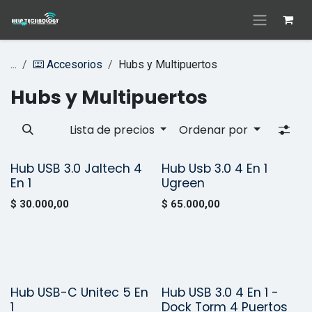
Ir al contenido
...
⌨️ Accesorios
Hubs y Multipuertos
Hubs y Multipuertos
Lista de precios
Ordenar por
Hub USB 3.0 Jaltech 4
Hub Usb 3.0 4 En 1
¡Nuevo!
¡Nuevo!
En 1
Ugreen
$
30.000,00
$
65.000,00
Hub USB-C Unitec 5 En
Hub USB 3.0 4 En 1 -
Vendido
Vendido
1
Dock Torm 4 Puertos