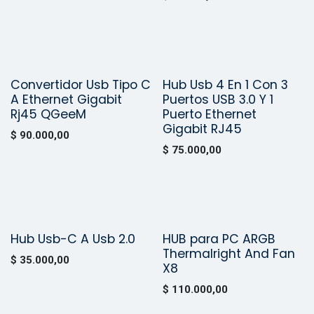
Convertidor Usb Tipo C
Hub Usb 4 En 1 Con 3
¡Nuevo!
¡Nuevo!
A Ethernet Gigabit
Puertos USB 3.0 Y 1
Rj45 QGeeM
Puerto Ethernet
Gigabit RJ45
$
90.000,00
$
75.000,00
Hub Usb-C A Usb 2.0
HUB para PC ARGB
¡Nuevo!
¡Nuevo!
Thermalright And Fan
$
35.000,00
X8
$
110.000,00