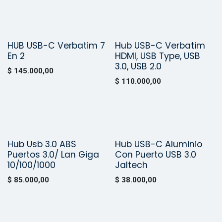
HUB USB-C Verbatim 7
Hub USB-C Verbatim
Vendido
Vendido
En 2
HDMI, USB Type, USB
3.0, USB 2.0
$
145.000,00
$
110.000,00
Hub Usb 3.0 ABS
Hub USB-C Aluminio
¡Nuevo!
¡Nuevo!
Puertos 3.0/ Lan Giga
Con Puerto USB 3.0
10/100/1000
Jaltech
$
85.000,00
$
38.000,00