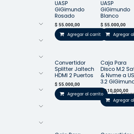
UASP
UASP
GiGimundo
GiGimundo
Rosado
Blanco
$
55.000,00
$
55.000,00
Agregar al carrito
Agregar al
Agrega
Convertidor
Caja Para
¡Nuevo!
¡Nuev
Splitter Jaltech
Disco M.2 Sa
HDMI 2 Puertos
& Nvme a U
3.2 GiGimun
$
55.000,00
$
110.000,00
Agregar al carrito
Agrega
Agregar al