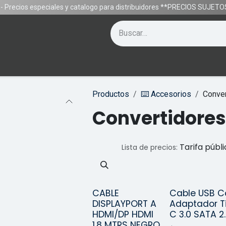
- Precios especiales y catalogo para distribuidores **PRECIOS SUJE
Contáctenos
Equipos
Gamer
Ayuda
Productos
⌨️ Accesorios
Conver
Convertidores
Tarifa públ
Lista de precios:
CABLE
Cable USB C
¡Nuev
DISPLAYPORT A
Adaptador T
HDMI/DP HDMI
C 3.0 SATA 2.
1.8 MTRS NEGRO