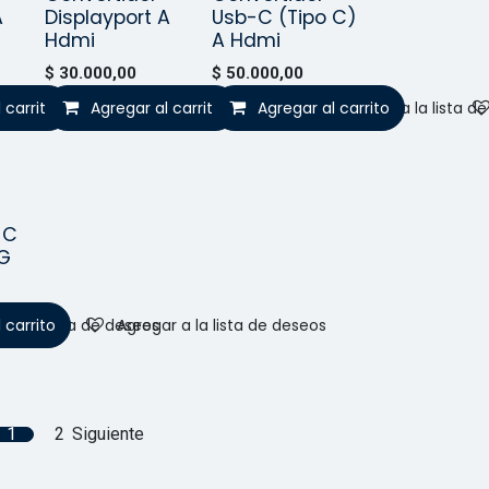
A
Displayport A
Usb-C (Tipo C)
Hdmi
A Hdmi
$
30.000,00
$
50.000,00
 carrito
Agregar a la lista de deseos
Agregar al carrito
Agregar a la lista de deseos
Agregar al carrito
Agregar a la lista d
-C
TG
 carrito
r a la lista de deseos
Agregar a la lista de deseos
1
2
Siguiente