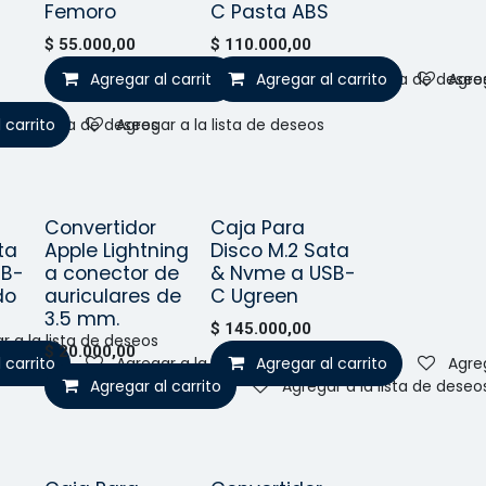
Femoro
C Pasta ABS
$
55.000,00
$
110.000,00
Agregar al carrito
Agregar al carrito
Agregar a la lista de deseo
Agreg
 carrito
r a la lista de deseos
Agregar a la lista de deseos
Convertidor
Caja Para
Vendido
Vendido
o!
ta
Apple Lightning
Disco M.2 Sata
SB-
a conector de
& Nvme a USB-
do
auriculares de
C Ugreen
3.5 mm.
$
145.000,00
r a la lista de deseos
$
20.000,00
 carrito
Agregar a la lista de deseos
Agregar al carrito
Agreg
Agregar al carrito
Agregar a la lista de deseo