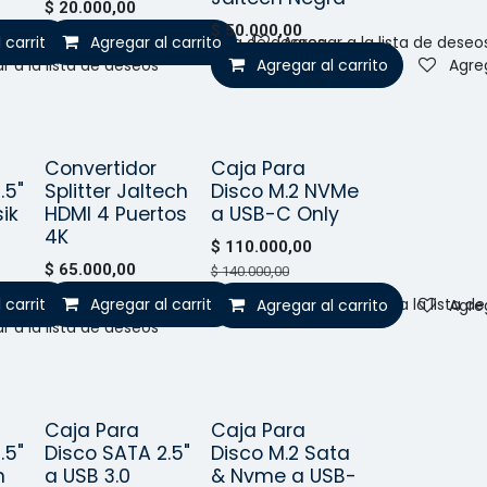
$
20.000,00
$
50.000,00
 carrito
Agregar al carrito
Agregar a la lista de deseos
Agregar a la lista de deseo
r a la lista de deseos
Agregar al carrito
Agreg
Convertidor
Caja Para
Vendido
o!
¡Nuevo!
.5"
Splitter Jaltech
Disco M.2 NVMe
ik
HDMI 4 Puertos
a USB-C Only
4K
$
110.000,00
$
65.000,00
$
140.000,00
 carrito
Agregar al carrito
Agregar a la lista de deseos
Agregar a la lista d
Agregar al carrito
Agreg
r a la lista de deseos
Caja Para
Caja Para
o!
.5"
Disco SATA 2.5"
Disco M.2 Sata
n
a USB 3.0
& Nvme a USB-