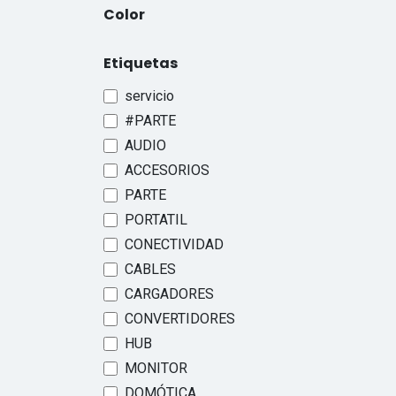
Color
Etiquetas
servicio
#PARTE
AUDIO
ACCESORIOS
PARTE
PORTATIL
CONECTIVIDAD
CABLES
CARGADORES
CONVERTIDORES
HUB
MONITOR
DOMÓTICA