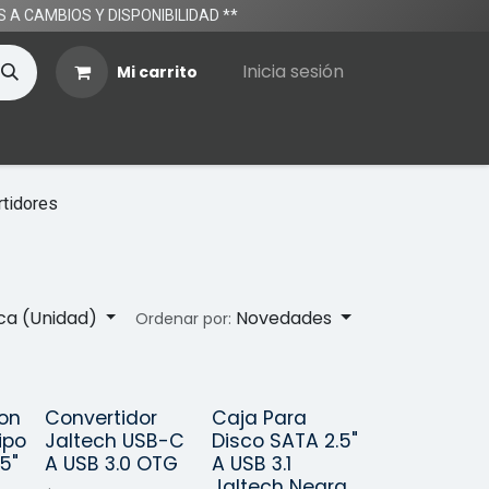
TOS A CAMBIOS Y DISPONIBILIDAD **
Inicia sesión
Mi carrito
tidores
ica (Unidad)
Novedades
Ordenar por:
on
Convertidor
Caja Para
o!
¡Nuevo!
¡Nuevo!
ipo
Jaltech USB-C
Disco SATA 2.5"
5"
A USB 3.0 OTG
A USB 3.1
Jaltech Negra