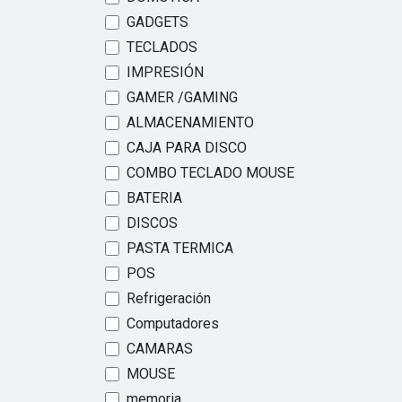
GADGETS
TECLADOS
IMPRESIÓN
GAMER /GAMING
ALMACENAMIENTO
CAJA PARA DISCO
COMBO TECLADO MOUSE
BATERIA
DISCOS
PASTA TERMICA
POS
Refrigeración
Computadores
CAMARAS
MOUSE
memoria