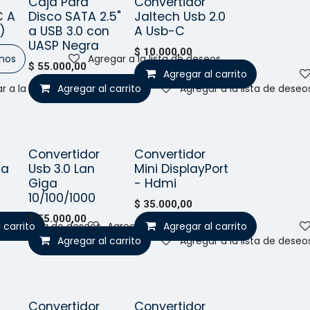
Caja Para
Convertidor
Vendido
o!
¡Nuevo!
C A
Disco SATA 2.5"
Jaltech Usb 2.0
)
a USB 3.0 con
A Usb-C
UASP Negra
$
10.000,00
nos
Agregar a la lista de deseos
$
55.000,00
Agregar al carrito
r a la lista de deseos
Agregar al carrito
Agregar a la lista de deseo
Convertidor
Convertidor
Vendido
o!
¡Nuevo!
ta
Usb 3.0 Lan
Mini DisplayPort
Giga
- Hdmi
10/100/1000
$
35.000,00
$
55.000,00
 carrito
r a la lista de deseos
Agregar a la lista de deseos
Agregar al carrito
Agregar al carrito
Agregar a la lista de deseo
Convertidor
Convertidor
o!
¡Nuevo!
¡Nuevo!