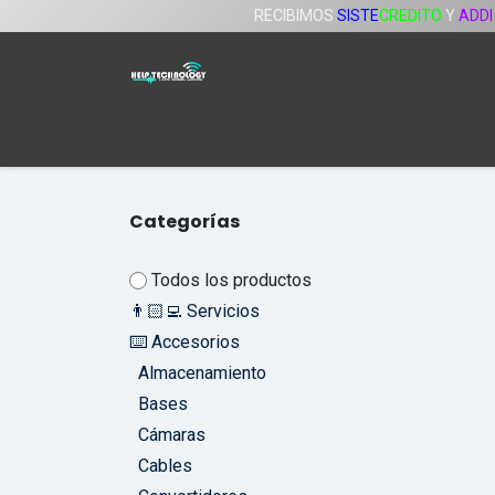
Ir al contenido
RECIBIMOS
SISTE
CREDITO
Y
ADDI
Inicio
Tienda
Servicios
Compañía
Categorías
Todos los productos
👨🏻‍💻 Servicios
⌨️ Accesorios
Almacenamiento
Bases
Cámaras
Cables