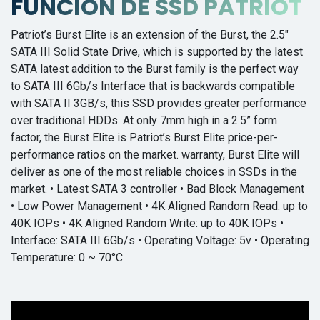
FUNCION DE SSD PATRIOT
Patriot’s Burst Elite is an extension of the Burst, the 2.5"
SATA III Solid State Drive, which is supported by the latest
SATA latest addition to the Burst family is the perfect way
to SATA III 6Gb/s Interface that is backwards compatible
with SATA II 3GB/s, this SSD provides greater performance
over traditional HDDs. At only 7mm high in a 2.5” form
factor, the Burst Elite is Patriot’s Burst Elite price-per-
performance ratios on the market. warranty, Burst Elite will
deliver as one of the most reliable choices in SSDs in the
market. • Latest SATA 3 controller • Bad Block Management
• Low Power Management • 4K Aligned Random Read: up to
40K IOPs • 4K Aligned Random Write: up to 40K IOPs •
Interface: SATA III 6Gb/s • Operating Voltage: 5v • Operating
Temperature: 0 ~ 70°C