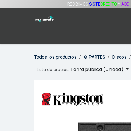
Ir al contenido
RECIBIMOS
SISTE
CREDITO
Y
ADDI
Inicio
Tienda
Servicios
Compañía
Todos los productos
⚙️ PARTES
Discos
Tarifa pública (Unidad)
Lista de precios: