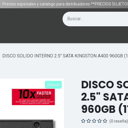
- Precios especiales y catalogo para distribuidores **PRECIOS SUJE
Contáctenos
Equipos
Gamer
Ayuda
DISCO SOLIDO INTERNO 2.5" SATA KINGSTON A400 960GB (
DISCO S
¡Nuevo!
2.5" SA
960GB (
(0 reseña)