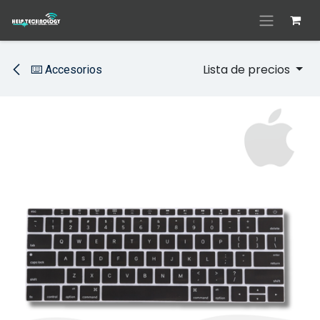
Ir al contenido
Lista de precios
⌨️ Accesorios