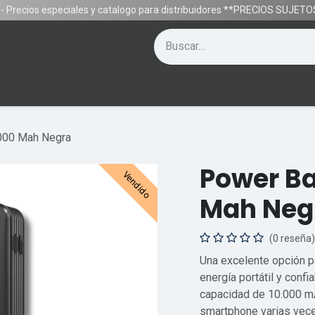
- Precios especiales y catalogo para distribuidores **PRECIOS SUJE
Contáctenos
Equipos
Gamer
Ayuda
.000 Mah Negra
Power Ba
Vendido
Mah Neg
(0 reseña)
Una excelente opción p
energía portátil y conf
capacidad de 10.000 mA
smartphone varias vece