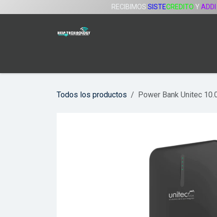
Ir al contenido
RECIBIMOS
SISTE
CREDITO
Y
ADDI
Inicio
Tienda
Servicios
Compañía
Todos los productos
Power Bank Unitec 10