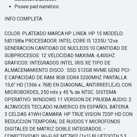
Posee pad numérico.
INFO COMPLETA:
COLOR: PLATEADO MARCA:HP LINEA: HP 15 MODELO:
fd0158la PROCESADOR: INTEL CORE I5 1235U 12va
GENERACION CANTIDAD DE NUCLEOS:10 CANTIDAD DE
SUBPROCESOS: 12 VELOCIDAD MAXIMA: 4,40GHZ
GRAFICOS: INTEGRADOS INTEL IRIS XE TIPO DE
ALMACENAMIENTO DISCO : SSD 512GB NVME GEN3 PCI-
E CAPACIDAD DE RAM: 8GB DDR4 3200MHZ PANTALLA:
15,6" HD (1366 x 768) EN DIAGONAL, ANTIRREFLEJO, CON
MICROBORDES, 250 nits y 45 % de NTSC. SISTEMA
OPERATIVO: WINDOWS 11 VERSION DE PRUEBA AUDIO: 2
ALTAVOCES TECLADO NUMERICO EN ESPAÑOL BATERIA:
3 CELDAS 41WH CAMARA: HP TRUE VISION 720P HD CON
REDUCCION TEMPORAL DE RUIDOS Y MICROFONOS
DIGITALES DE MATRIZ DOBLE INTEGRADOS. -
CONECTIVIDAD: Wi-Fi 6E MT7902 (1x1) BLUETOOTH 5.3