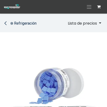
Ir al contenido
Lista de precios
❄️ Refrigeración