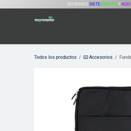
Ir al contenido
RECIBIMOS
SISTE
CREDITO
Y
ADDI
Inicio
Tienda
Servicios
Compañía
Todos los productos
⌨️ Accesorios
Funda