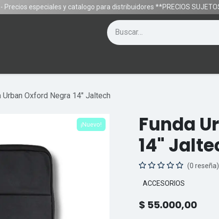
- Precios especiales y catalogo para distribuidores **PRECIOS SUJE
Contáctenos
Equipos
Gamer
Ayuda
 Urban Oxford Negra 14" Jaltech
Funda Ur
¡Nuevo!
14" Jalte
(0 reseña)
ACCESORIOS
$
55.000,00