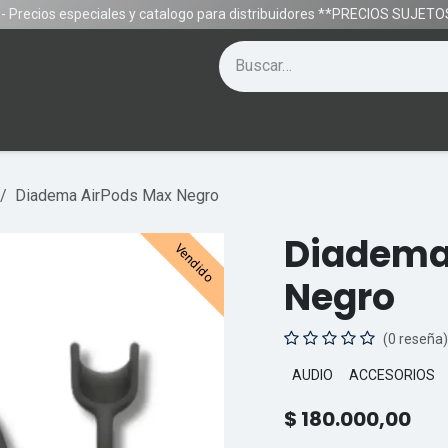
- Precios especiales y catalogo para distribuidores **PRECIOS SUJE
Contáctenos
Equipos
Gamer
Ayuda
Diadema AirPods Max Negro
Diadema
Vendido
Negro
(0 reseña)
AUDIO
ACCESORIOS
$
180.000,00