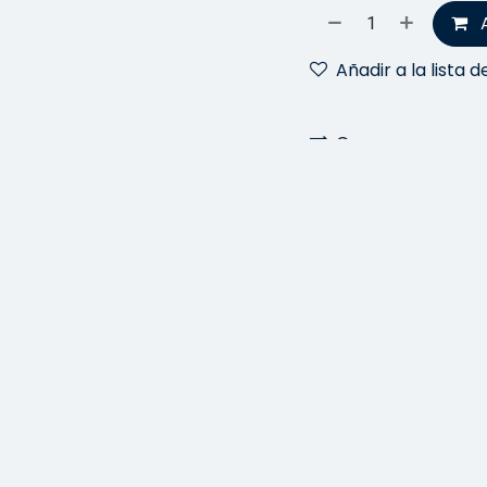
Añadir a la lista 
Comparar
Términos y condiciones
Garantía de devolución de 
Envío: de 2 a 3 días hábile
Más información
Este contenido se comp
productos.