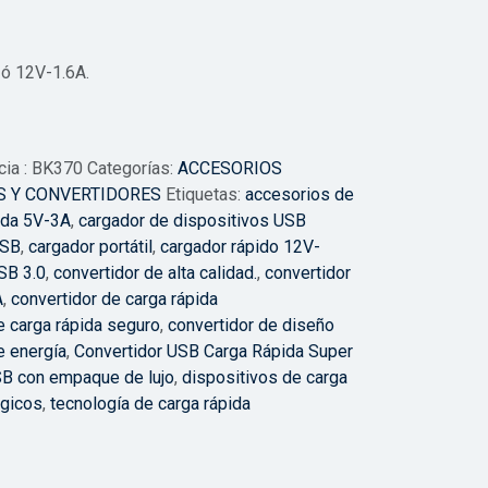
ó 12V-1.6A.
ia : BK370 Categorías:
ACCESORIOS
S Y CONVERTIDORES
Etiquetas:
accesorios de
ida 5V-3A
,
cargador de dispositivos USB
USB
,
cargador portátil
,
cargador rápido 12V-
SB 3.0
,
convertidor de alta calidad.
,
convertidor
A
,
convertidor de carga rápida
e carga rápida seguro
,
convertidor de diseño
e energía
,
Convertidor USB Carga Rápida Super
SB con empaque de lujo
,
dispositivos de carga
ógicos
,
tecnología de carga rápida