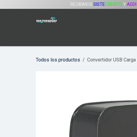
Ir al contenido
RECIBIMOS
SISTE
CREDITO
Y
ADDI
Inicio
Tienda
Servicios
Compañía
Todos los productos
Convertidor USB Carga