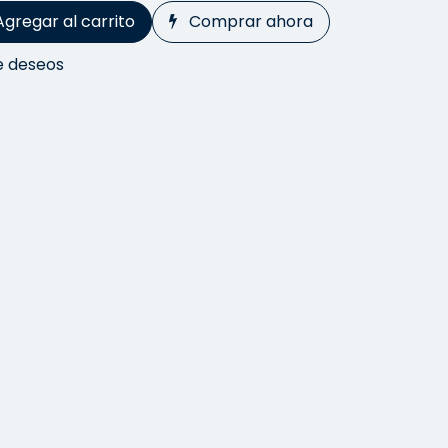
Agregar al carrito
Comprar ahora
de deseos
30 días.
s
artirá a través de todas las páginas de