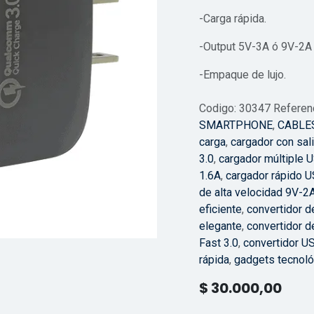
-Carga rápida.
-Output 5V-3A ó 9V-2A 
-Empaque de lujo.
Codigo: 30347 Referenc
SMARTPHONE
,
CABLE
carga
,
cargador con sal
3.0
,
cargador múltiple 
1.6A
,
cargador rápido U
de alta velocidad 9V-2
eficiente
,
convertidor d
elegante
,
convertidor d
Fast 3.0
,
convertidor U
rápida
,
gadgets tecnol
$
30.000,00