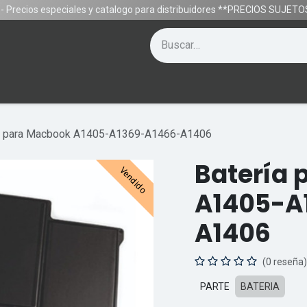
- Precios especiales y catalogo para distribuidores **PRECIOS SUJE
Contáctenos
Equipos
Gamer
Ayuda
a para Macbook A1405-A1369-A1466-A1406
Batería 
Vendido
A1405-A
A1406
(0 reseña)
PARTE
BATERIA