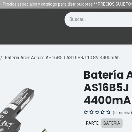
- Precios especiales y catalogo para distribuidores **PRECIOS SUJE
Contáctenos
Equipos
Gamer
Ayuda
Batería Acer Aspire AS16B5J AS16B8J 10.8V 4400mAh
Batería 
AS16B5J 
4400mA
(0 reseña)
PARTE
BATERIA