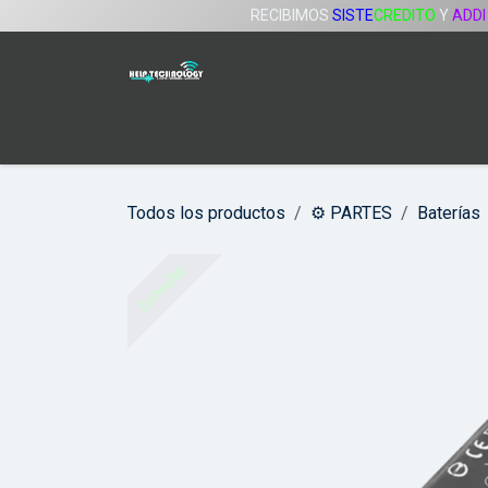
Ir al contenido
RECIBIMOS
SISTE
CREDITO
Y
ADDI
Inicio
Tienda
Servicios
Compañía
Todos los productos
⚙️ PARTES
Baterías
Consulta!