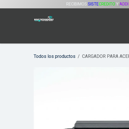
Ir al contenido
RECIBIMOS
SISTE
CREDITO
Y
ADDI
Inicio
Tienda
Servicios
Compañía
Todos los productos
CARGADOR PARA ACER