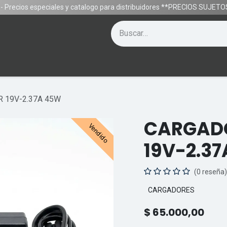
- Precios especiales y catalogo para distribuidores **PRECIOS SUJE
Contáctenos
Equipos
Gamer
Ayuda
 19V-2.37A 45W
CARGADO
Vendido
19V-2.3
(0 reseña)
CARGADORES
$
65.000,00