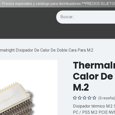
- Precios especiales y catalogo para distribuidores **PRECIOS SUJE
Contáctenos
Equipos
Gamer
Ayuda
malright Disipador De Calor De Doble Cara Para M.2
Thermalr
Calor De
M.2
(0 reseña)
Disipador térmico M.2 
PC / PS5 M.2 PCIE N