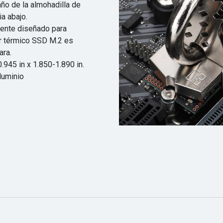
ño de la almohadilla de
ia abajo.
mente diseñado para
or térmico SSD M.2 es
ara.
945 in x 1.850-1.890 in.
aluminio