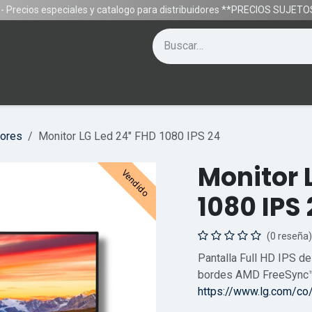
- Precios especiales y catalogo para distribuidores **PRECIOS SUJE
Contáctenos
Equipos
Gamer
Ayuda
ores
Monitor LG Led 24" FHD 1080 IPS 24
Monitor 
Vendido
1080 IPS 
(0 reseña)
Pantalla Full HD IPS de
bordes AMD FreeSync™ 
https://www.lg.com/c