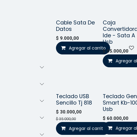
Cable Sata De
Caja
¡Nuev
Datos
Convertidor
Ide - Sata A
$
9.000,00
Usb
Agregar al carrito
$
55.000,00
Agregar al
Teclado USB
Teclado Gen
Vendido
Vend
Sencillo Tj 818
Smart Kb-10
Usb
$
30.000,00
$
60.000,00
$
35.000,00
Agregar al
Agregar al carrito
Agrega