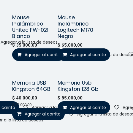
Mouse
Mouse
Vendido
o!
¡Nuevo!
Inalámbrico
Inalámbrico
Unitec FW-021
Logitech M170
Blanco
Negro
Agregar a la lista de deseos
$
35.000,00
$
65.000,00
Agregar al carrito
Agregar al carrito
Agregar a la lista de deseo
Memoria USB
Memoria Usb
ido
¡Nuevo!
¡Nuevo!
Kingston 64GB
Kingston 128 Gb
$
40.000,00
$
85.000,00
$
55.000,00
 carrito
Agregar a la lista de deseos
Agregar al carrito
Agreg
Agregar al carrito
Agregar a la lista de deseo
r a la lista de deseos