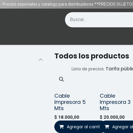
- Precios especiales y catalogo para distribuidores **PRECIOS SUJE
Contáctenos
Equipos
Gamer
Ayuda
Todos los productos
Tarifa públ
Lista de precios:
Cable
Cable
Vendido
¡Nuev
Impresora 5
Impresora 3
Mts
Mts
$
18.000,00
$
20.000,00
Agregar al carrito
Agregar al