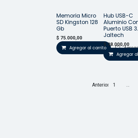
Memoria Micro
Hub USB-C
Vendido
¡Nuev
SD Kingston 128
Aluminio Co
Gb
Puerto USB 3
Jaltech
$
75.000,00
$
38.000,00
Agregar al carrito
Agrega
Agregar al
Anterior
1
…