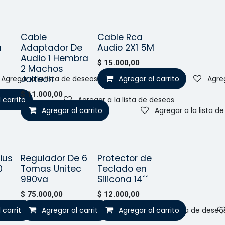
Cable
Cable Rca
o!
¡Nuevo!
¡Nuevo!
a
Adaptador De
Audio 2X1 5M
Audio 1 Hembra
$
15.000,00
2 Machos
Jaltech
Agregar a la lista de deseos
Agregar al carrito
Agreg
$
11.000,00
 carrito
Agregar a la lista de deseos
Agregar al carrito
Agregar a la lista d
ius
Regulador De 6
Protector de
ido
Vendido
¡Nuevo!
0
Tomas Unitec
Teclado en
990va
Silicona 14´´
$
75.000,00
$
12.000,00
 carrito
Agregar al carrito
Agregar a la lista de deseos
Agregar al carrito
Agregar a la lista de deseo
r a la lista de deseos