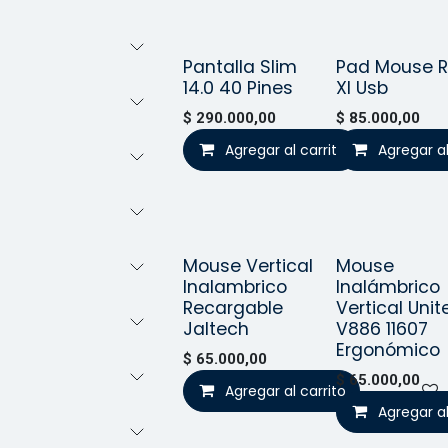
Pantalla Slim
Pad Mouse 
Vendido
¡Nuev
14.0 40 Pines
Xl Usb
$
290.000,00
$
85.000,00
Agregar al carrito
Agregar al
Mouse Vertical
Mouse
¡Nuevo!
¡Nuev
Inalambrico
Inalámbrico
Recargable
Vertical Unit
Jaltech
V886 11607
Ergonómico
$
65.000,00
$
65.000,00
Agregar al carrito
Agregar al