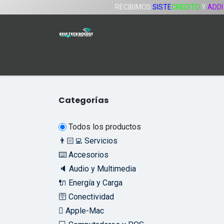
Ir al contenido
RECIBIMOS
SISTE
CREDITO
Y
ADDI
Inicio
Tienda
Servicios
Compañía
Categorías
Todos los productos
👨🏻‍💻 Servicios
⌨️ Accesorios
🔈 Audio y Multimedia
🔌 Energía y Carga
🛜 Conectividad
 Apple-Mac