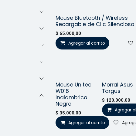
Mouse Bluetooth / Wireless
¡Nuev
Recargable de Clic Silencioso
$
65.000,00
Agregar al carrito
Mouse Unitec
Morral Asus
Vend
¡Nuevo!
W018
Targus
Inalambrico
$
120.000,00
Negro
Agregar al
$
35.000,00
Agregar al carrito
Agrega