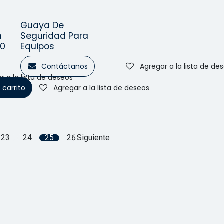
Guaya De
o!
¡Nuevo!
n
Seguridad Para
.0
Equipos
Contáctanos
Agregar a la lista de de
r a la lista de deseos
 carrito
Agregar a la lista de deseos
23
24
25
26
Siguiente