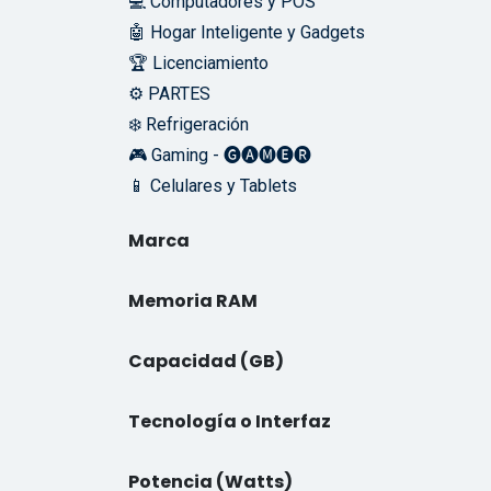
💻 Computadores y POS
🤖 Hogar Inteligente y Gadgets
🏆 Licenciamiento
⚙️ PARTES
❄️ Refrigeración
🎮 Gaming - 🅖🅐🅜🅔🅡
📱 Celulares y Tablets
Marca
Memoria RAM
Capacidad (GB)
Tecnología o Interfaz
Potencia (Watts)