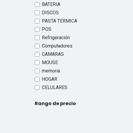
BATERIA
DISCOS
PASTA TERMICA
POS
Refrigeración
Computadores
CAMARAS
MOUSE
memoria
HOGAR
CELULARES
Rango de precio