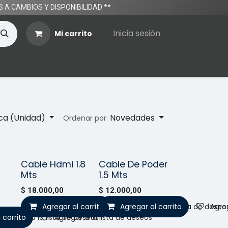
TOS A CAMBIOS Y DISPONIBILIDAD **
Inicia sesión
Mi carrito
ica (Unidad)
Novedades
Ordenar por:
Cable Hdmi 1.8
Cable De Poder
o!
¡Nuevo!
Mts
1.5 Mts
$
18.000,00
$
12.000,00
Agregar al carrito
Agregar al carrito
Agregar a la lista de deseo
Agreg
 carrito
Agregar a la lista de deseos
Agregar a la lista de deseos