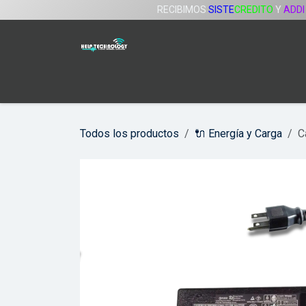
Ir al contenido
RECIBIMOS
SISTE
CREDITO
Y
ADDI
Inicio
Tienda
Servicios
Compañía
Todos los productos
🔌 Energía y Carga
C