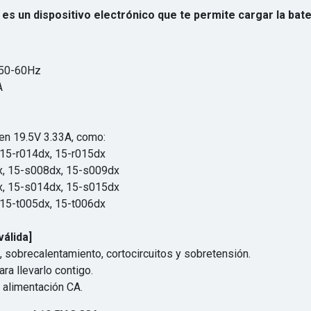
s un dispositivo electrónico que te permite cargar la baterí
 50-60Hz
A
en 19.5V 3.33A, como:
 15-r014dx, 15-r015dx
, 15-s008dx, 15-s009dx
, 15-s014dx, 15-s015dx
 15-t005dx, 15-t006dx
álida]
 sobrecalentamiento, cortocircuitos y sobretensión.
ra llevarlo contigo.
 alimentación CA.