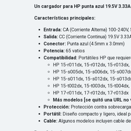
Un cargador para HP punta azul 19.5V 3.33A e
Características principales:
Entrada:
CA (Corriente Alterna) 100-240V,
Salida:
CC (Corriente Continua) 19.5V 3.33
Conector:
Punta azul (4.5mm x 3.0mm)
Potencia:
65 vatios
Compatibilidad:
Portátiles HP que requier
HP 15-r011dx, 15-r012dx, 15-r013dx,
HP 15-s005dx, 15-s006dx, 15-s007dx
HP 15-s011dx, 15-s012dx, 15-s013dx
HP 15-t002dx, 15-t003dx, 15-t004dx,
HP 17-r011dx, 17-r012dx, 17-r013dx
Más modelos [se quitó una URL no v
Protección:
Protección contra sobrecarga,
Portátil:
Diseño compacto y ligero, ideal pa
Cable:
Algunos modelos incluyen cable de