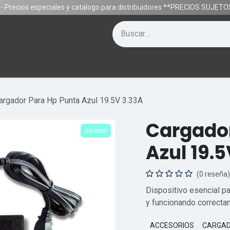
- Precios especiales y catalogo para distribuidores **PRECIOS SUJE
Contáctenos
Equipos
Gamer
Ayuda
argador Para Hp Punta Azul 19.5V 3.33A
Cargador
¡Nuevo!
Azul 19.
(0 reseña)
Dispositivo esencial pa
y funcionando correcta
ACCESORIOS
CARGA